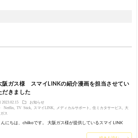
大阪ガス様 スマイLINKの紹介漫画を担当させてい
ただきました
2023.02.15
お知らせ
Netflix
,
TV Stick
,
スマイLINK
,
メディカルサポート
,
住ミカタサービス
,
大
阪ガス
んにちは、chiikoです。 大阪ガス様が提供しているスマイ LINK
続きを読む