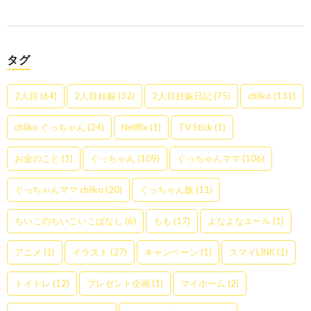
タグ
2人目
(64)
2人目妊娠
(32)
2人目妊娠日記
(75)
chiiko
(131)
chiiko ぐっちゃん
(24)
Netflix
(1)
TV Stick
(1)
お金のこと
(1)
ぐっちゃん
(109)
ぐっちゃんママ
(106)
ぐっちゃんママ chiiko
(20)
ぐっちゃん飯
(11)
ちいこのちいこいこばなし
(6)
もも
(17)
よなよなエール
(1)
アニメ
(1)
イラスト
(27)
キャンペーン
(1)
スマイLINK
(1)
トイトレ
(12)
プレゼント企画
(1)
マイホーム
(2)