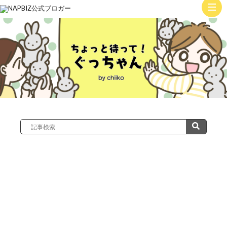
ト
ッ
子
プ
育
て
絵
日
記