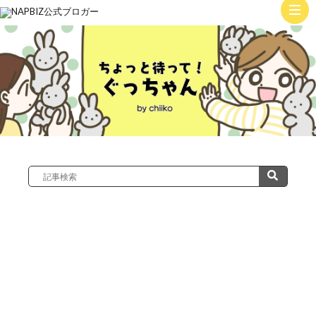
ト
ッ
子
プ
育
て
絵
日
記