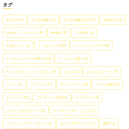
タグ
2人目
(64)
2人目妊娠
(32)
2人目妊娠日記
(75)
chiiko
(131)
chiiko ぐっちゃん
(24)
Netflix
(1)
TV Stick
(1)
お金のこと
(1)
ぐっちゃん
(109)
ぐっちゃんママ
(106)
ぐっちゃんママ chiiko
(20)
ぐっちゃん飯
(11)
ちいこのちいこいこばなし
(6)
もも
(17)
よなよなエール
(1)
アニメ
(1)
イラスト
(27)
キャンペーン
(1)
スマイLINK
(1)
トイトレ
(12)
プレゼント企画
(1)
マイホーム
(2)
メディカルサポート
(1)
ヤッホーブルーイング
(1)
ヴィレッジヴァンガード
(1)
住ミカタサービス
(1)
儀式
(1)