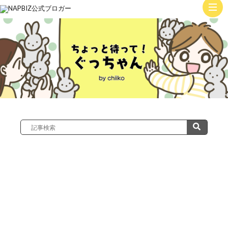
ト
ッ
子
プ
育
て
絵
日
記