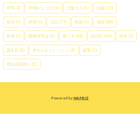
卒乳
(3)
卒寝かしつけ
(1)
大阪ガス
(1)
妊娠
(52)
性別
(1)
料理
(1)
日記
(77)
映画
(1)
漫画
(88)
祭壇
(1)
税務研究会
(1)
第二子
(49)
絵日記
(45)
絵本
(1)
誕生日
(6)
赤ちゃんといっしょ
(3)
超宴
(1)
隠れ節目祝い
(1)
Powered by
NAPBIZ