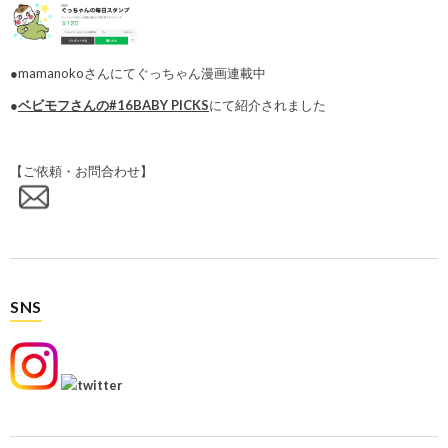
●mamanokoさんにてぐっちゃん漫画連載中
●
ベビモフさんの#16BABY PICKS
にて紹介されました
【ご依頼・お問合わせ】
SNS