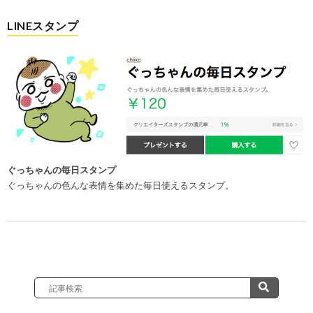
LINEスタンプ
ぐっちゃんの毎日スタンプ
ぐっちゃんの色んな表情を集めた毎日使えるスタンプ。