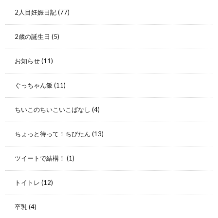
2人目妊娠日記
(77)
2歳の誕生日
(5)
お知らせ
(11)
ぐっちゃん飯
(11)
ちいこのちいこいこばなし
(4)
ちょっと待って！ちびたん
(13)
ツイートで結構！
(1)
トイトレ
(12)
卒乳
(4)