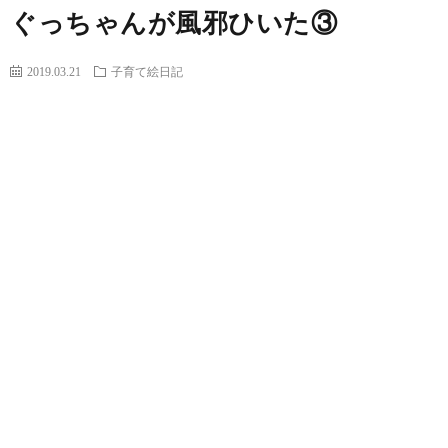
ぐっちゃんが風邪ひいた③
2019.03.21
子育て絵日記