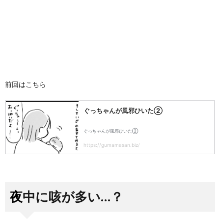
前回はこちら
夜中に咳が多い…？