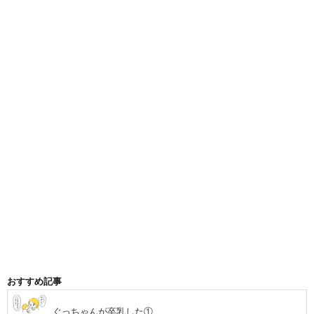
おすすめ記事
ぐっちゃんが卒乳した①