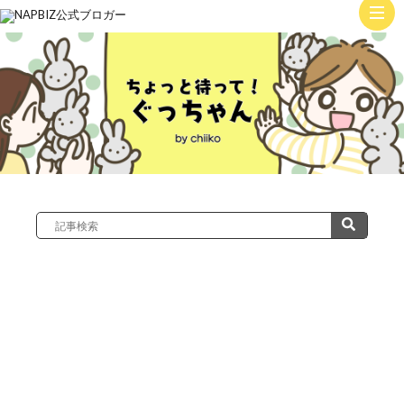
ト
ッ
子
プ
育
て
絵
日
記