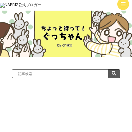
ト
ッ
子
プ
育
て
絵
日
記