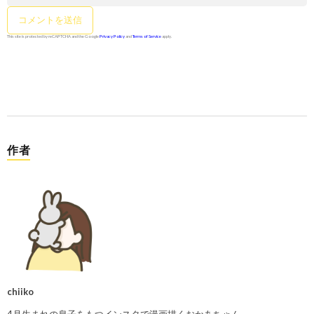
This site is protected by reCAPTCHA and the Google
Privacy Policy
and
Terms of Service
apply.
作者
chiiko