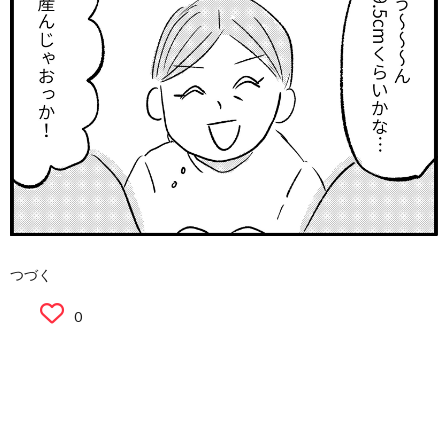
つづく
0