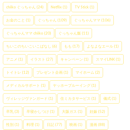
chiiko ぐっちゃん
(24)
Netflix
(1)
TV Stick
(1)
お金のこと
(1)
ぐっちゃん
(109)
ぐっちゃんママ
(106)
ぐっちゃんママ chiiko
(20)
ぐっちゃん飯
(11)
ちいこのちいこいこばなし
(6)
もも
(17)
よなよなエール
(1)
アニメ
(1)
イラスト
(27)
キャンペーン
(1)
スマイLINK
(1)
トイトレ
(12)
プレゼント企画
(1)
マイホーム
(2)
メディカルサポート
(1)
ヤッホーブルーイング
(1)
ヴィレッジヴァンガード
(1)
住ミカタサービス
(1)
儀式
(1)
卒乳
(3)
卒寝かしつけ
(1)
大阪ガス
(1)
妊娠
(52)
性別
(1)
料理
(1)
日記
(77)
映画
(1)
漫画
(88)