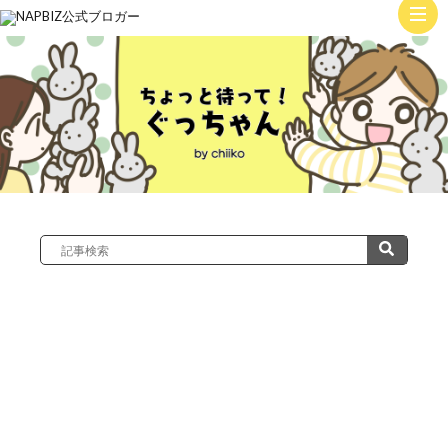
ト
ッ
子
プ
育
て
絵
日
記