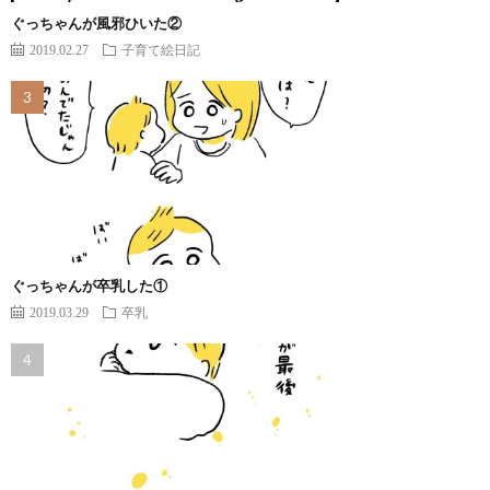
ぐっちゃんが風邪ひいた②
2019.02.27
子育て絵日記
ぐっちゃんが卒乳した①
2019.03.29
卒乳