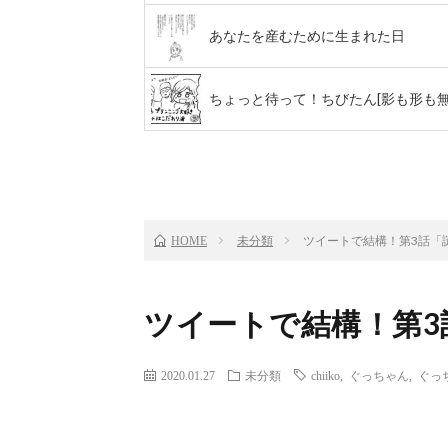
あなたを産むために生まれた日
ちょっと待って！ちびたん[影も形も無
前のお話
TOP
未分類
ツイートで結構！第3話「謎
HOME
ツイートで結構！第3
2020.01.27
未分類
chiiko
,
ぐっちゃん
,
ぐっ