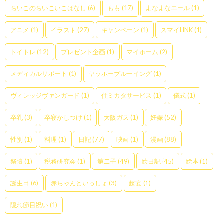
ちいこのちいこいこばなし
(6)
もも
(17)
よなよなエール
(1)
アニメ
(1)
イラスト
(27)
キャンペーン
(1)
スマイLINK
(1)
トイトレ
(12)
プレゼント企画
(1)
マイホーム
(2)
メディカルサポート
(1)
ヤッホーブルーイング
(1)
ヴィレッジヴァンガード
(1)
住ミカタサービス
(1)
儀式
(1)
卒乳
(3)
卒寝かしつけ
(1)
大阪ガス
(1)
妊娠
(52)
性別
(1)
料理
(1)
日記
(77)
映画
(1)
漫画
(88)
祭壇
(1)
税務研究会
(1)
第二子
(49)
絵日記
(45)
絵本
(1)
誕生日
(6)
赤ちゃんといっしょ
(3)
超宴
(1)
隠れ節目祝い
(1)