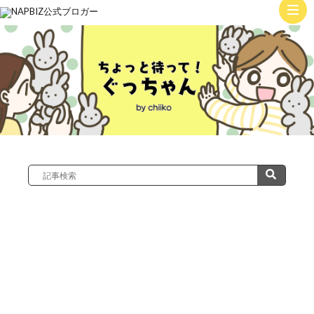
ト
ッ
子
プ
育
て
絵
日
記