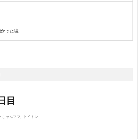
かった編]
次のお話
目
日目
っちゃんママ
,
トイトレ