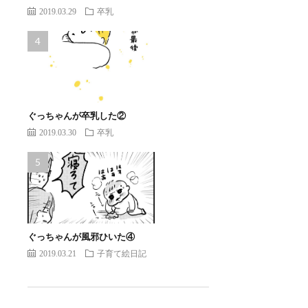
2019.03.29
卒乳
ぐっちゃんが卒乳した②
2019.03.30
卒乳
ぐっちゃんが風邪ひいた④
2019.03.21
子育て絵日記