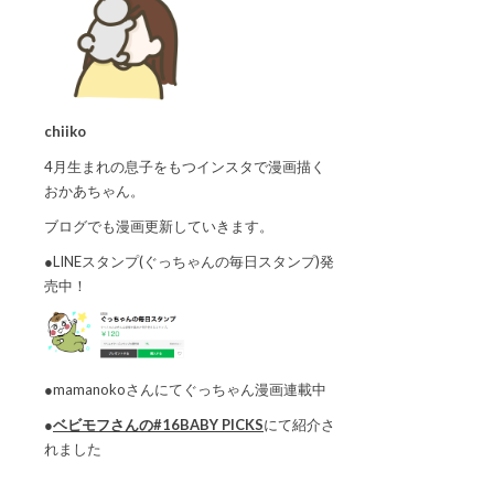
chiiko
4月生まれの息子をもつインスタで漫画描く
おかあちゃん。
ブログでも漫画更新していきます。
●LINEスタンプ(ぐっちゃんの毎日スタンプ)発
売中！
●mamanokoさんにてぐっちゃん漫画連載中
●
ベビモフさんの#16BABY PICKS
にて紹介さ
れました