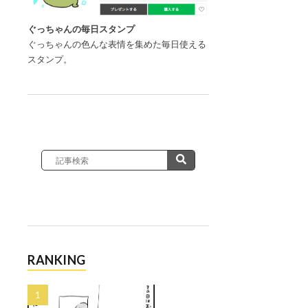
ぐっちゃんの毎日スタンプ
ぐっちゃんの色んな表情を集めた毎日使える
スタンプ。
RANKING