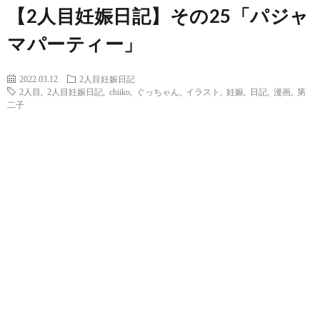
【2人目妊娠日記】その25「パジャ
マパーティー」
2022.03.12
2人目妊娠日記
2人目
,
2人目妊娠日記
,
chiiko
,
ぐっちゃん
,
イラスト
,
妊娠
,
日記
,
漫画
,
第
二子