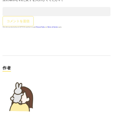
This site is protected by reCAPTCHA and the Google
Privacy Policy
and
Terms of Service
apply.
作者