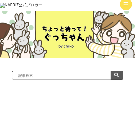
ト
ッ
子
プ
育
て
絵
日
記