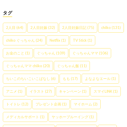
タグ
2人目
(64)
2人目妊娠
(32)
2人目妊娠日記
(75)
chiiko
(131)
chiiko ぐっちゃん
(24)
Netflix
(1)
TV Stick
(1)
お金のこと
(1)
ぐっちゃん
(109)
ぐっちゃんママ
(106)
ぐっちゃんママ chiiko
(20)
ぐっちゃん飯
(11)
ちいこのちいこいこばなし
(6)
もも
(17)
よなよなエール
(1)
アニメ
(1)
イラスト
(27)
キャンペーン
(1)
スマイLINK
(1)
トイトレ
(12)
プレゼント企画
(1)
マイホーム
(2)
メディカルサポート
(1)
ヤッホーブルーイング
(1)