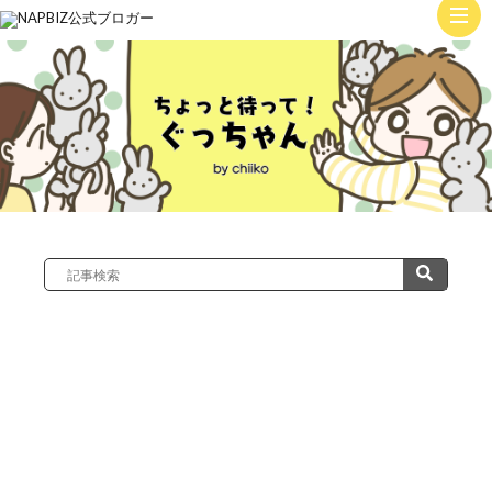
ト
ッ
子
プ
育
て
絵
日
記