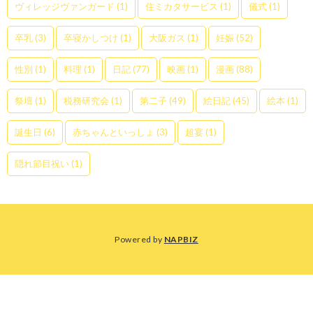
ヴィレッジヴァンガード
(1)
住ミカタサービス
(1)
儀式
(1)
卒乳
(3)
卒寝かしつけ
(1)
大阪ガス
(1)
妊娠
(52)
性別
(1)
料理
(1)
日記
(77)
映画
(1)
漫画
(88)
祭壇
(1)
税務研究会
(1)
第二子
(49)
絵日記
(45)
絵本
(1)
誕生日
(6)
赤ちゃんといっしょ
(3)
超宴
(1)
隠れ節目祝い
(1)
Powered by
NAPBIZ