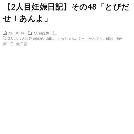
【2人目妊娠日記】その48「とびだ
せ！あんよ」
2025.01.14
2人目妊娠日記
2人目
,
2人目妊娠日記
,
chiiko
,
ぐっちゃん
,
ぐっちゃんママ
,
日記
,
漫画
,
第二子
,
絵日記