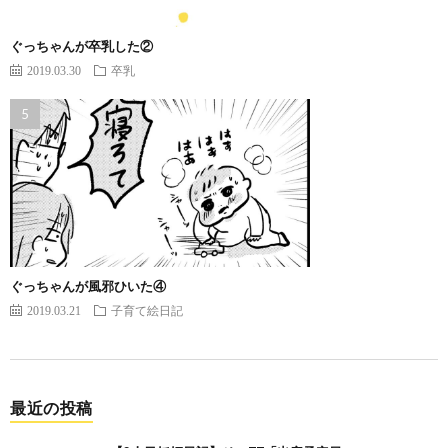
ぐっちゃんが卒乳した②
2019.03.30
卒乳
ぐっちゃんが風邪ひいた④
2019.03.21
子育て絵日記
最近の投稿