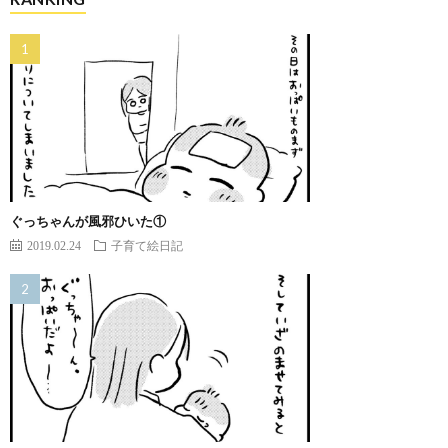
ぐっちゃんが風邪ひいた①
2019.02.24
子育て絵日記