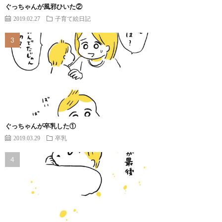
ぐっちゃんが風邪ひいた②
2019.02.27
子育て絵日記
ぐっちゃんが卒乳した①
2019.03.29
卒乳