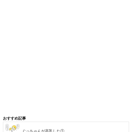
おすすめ記事
ぐっちゃんが卒乳した①