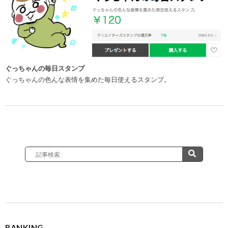
ぐっちゃんの毎日スタンプ
ぐっちゃんの色んな表情を集めた毎日使えるスタンプ。
RANKING