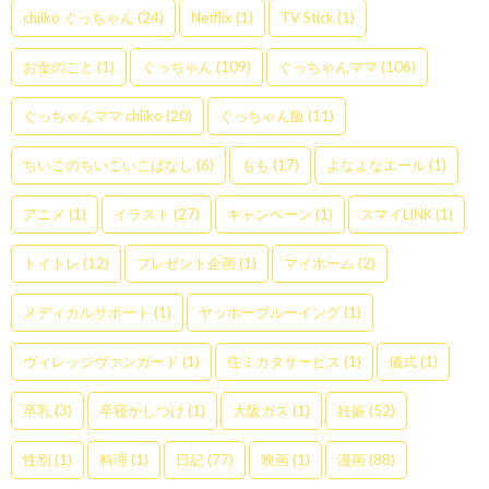
chiiko ぐっちゃん
(24)
Netflix
(1)
TV Stick
(1)
お金のこと
(1)
ぐっちゃん
(109)
ぐっちゃんママ
(106)
ぐっちゃんママ chiiko
(20)
ぐっちゃん飯
(11)
ちいこのちいこいこばなし
(6)
もも
(17)
よなよなエール
(1)
アニメ
(1)
イラスト
(27)
キャンペーン
(1)
スマイLINK
(1)
トイトレ
(12)
プレゼント企画
(1)
マイホーム
(2)
メディカルサポート
(1)
ヤッホーブルーイング
(1)
ヴィレッジヴァンガード
(1)
住ミカタサービス
(1)
儀式
(1)
卒乳
(3)
卒寝かしつけ
(1)
大阪ガス
(1)
妊娠
(52)
性別
(1)
料理
(1)
日記
(77)
映画
(1)
漫画
(88)