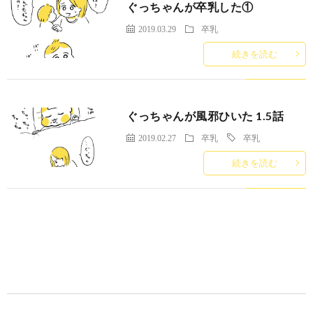
ぐっちゃんが卒乳した①
2019.03.29
卒乳
続きを読む
ぐっちゃんが風邪ひいた 1.5話
2019.02.27
卒乳
卒乳
続きを読む