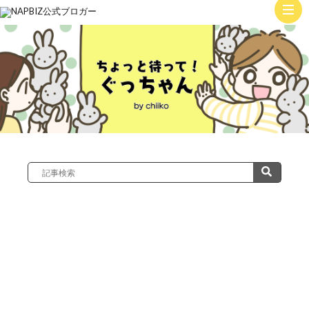
ト
ッ
子
プ
育
て
絵
日
記