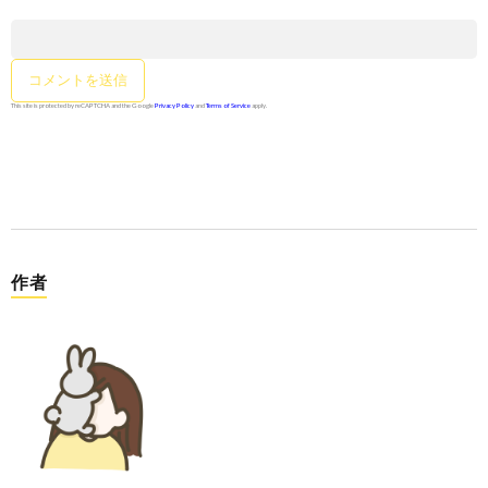
This site is protected by reCAPTCHA and the Google
Privacy Policy
and
Terms of Service
apply.
作者