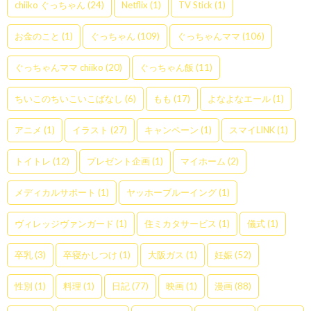
chiiko ぐっちゃん
(24)
Netflix
(1)
TV Stick
(1)
お金のこと
(1)
ぐっちゃん
(109)
ぐっちゃんママ
(106)
ぐっちゃんママ chiiko
(20)
ぐっちゃん飯
(11)
ちいこのちいこいこばなし
(6)
もも
(17)
よなよなエール
(1)
アニメ
(1)
イラスト
(27)
キャンペーン
(1)
スマイLINK
(1)
トイトレ
(12)
プレゼント企画
(1)
マイホーム
(2)
メディカルサポート
(1)
ヤッホーブルーイング
(1)
ヴィレッジヴァンガード
(1)
住ミカタサービス
(1)
儀式
(1)
卒乳
(3)
卒寝かしつけ
(1)
大阪ガス
(1)
妊娠
(52)
性別
(1)
料理
(1)
日記
(77)
映画
(1)
漫画
(88)