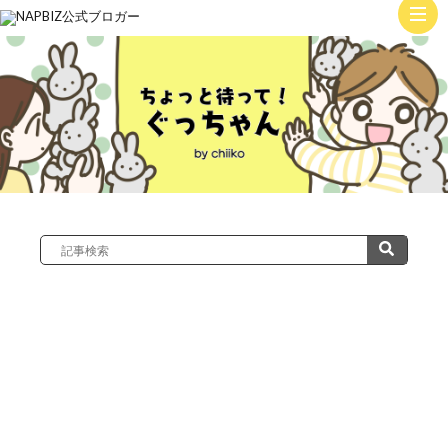
ト
ッ
子
プ
育
て
絵
日
記