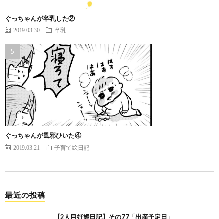
ぐっちゃんが卒乳した②
2019.03.30
卒乳
ぐっちゃんが風邪ひいた④
2019.03.21
子育て絵日記
最近の投稿
【2人目妊娠日記】その77「出産予定日」