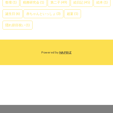
祭壇
(1)
税務研究会
(1)
第二子
(49)
絵日記
(45)
絵本
(1)
誕生日
(6)
赤ちゃんといっしょ
(3)
超宴
(1)
隠れ節目祝い
(1)
Powered by
NAPBIZ