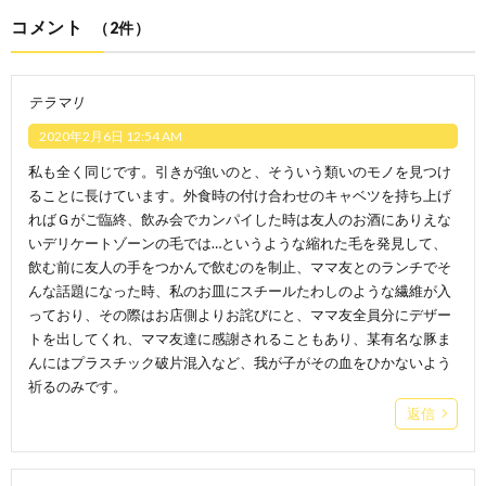
コメント
（2件）
テラマリ
2020年2月6日 12:54 AM
私も全く同じです。引きが強いのと、そういう類いのモノを見つけ
ることに長けています。外食時の付け合わせのキャベツを持ち上げ
ればＧがご臨終、飲み会でカンパイした時は友人のお酒にありえな
いデリケートゾーンの毛では…というような縮れた毛を発見して、
飲む前に友人の手をつかんで飲むのを制止、ママ友とのランチでそ
んな話題になった時、私のお皿にスチールたわしのような繊維が入
っており、その際はお店側よりお詫びにと、ママ友全員分にデザー
トを出してくれ、ママ友達に感謝されることもあり、某有名な豚ま
んにはプラスチック破片混入など、我が子がその血をひかないよう
祈るのみです。
返信