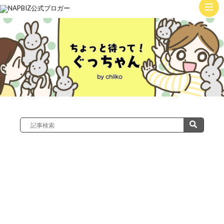
ト
ッ
子
プ
育
て
絵
日
記