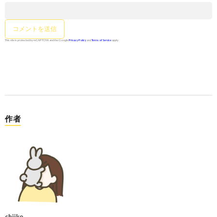
This site is protected by reCAPTCHA and the Google
Privacy Policy
and
Terms of Service
apply.
作者
chiiko