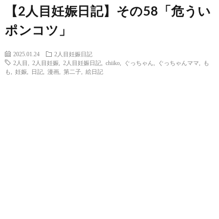
【2人目妊娠日記】その58「危うい
ポンコツ」
2025.01.24
2人目妊娠日記
2人目
,
2人目妊娠
,
2人目妊娠日記
,
chiiko
,
ぐっちゃん
,
ぐっちゃんママ
,
も
も
,
妊娠
,
日記
,
漫画
,
第二子
,
絵日記