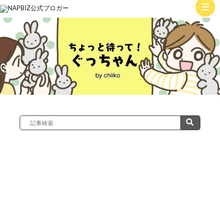
ト
ッ
子
プ
育
て
絵
日
記