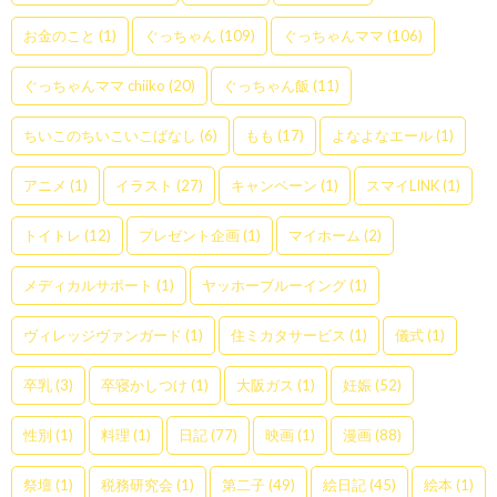
お金のこと
(1)
ぐっちゃん
(109)
ぐっちゃんママ
(106)
ぐっちゃんママ chiiko
(20)
ぐっちゃん飯
(11)
ちいこのちいこいこばなし
(6)
もも
(17)
よなよなエール
(1)
アニメ
(1)
イラスト
(27)
キャンペーン
(1)
スマイLINK
(1)
トイトレ
(12)
プレゼント企画
(1)
マイホーム
(2)
メディカルサポート
(1)
ヤッホーブルーイング
(1)
ヴィレッジヴァンガード
(1)
住ミカタサービス
(1)
儀式
(1)
卒乳
(3)
卒寝かしつけ
(1)
大阪ガス
(1)
妊娠
(52)
性別
(1)
料理
(1)
日記
(77)
映画
(1)
漫画
(88)
祭壇
(1)
税務研究会
(1)
第二子
(49)
絵日記
(45)
絵本
(1)