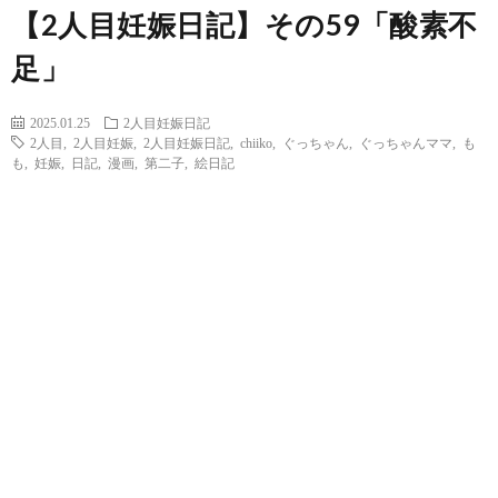
【2人目妊娠日記】その59「酸素不
足」
2025.01.25
2人目妊娠日記
2人目
,
2人目妊娠
,
2人目妊娠日記
,
chiiko
,
ぐっちゃん
,
ぐっちゃんママ
,
も
も
,
妊娠
,
日記
,
漫画
,
第二子
,
絵日記