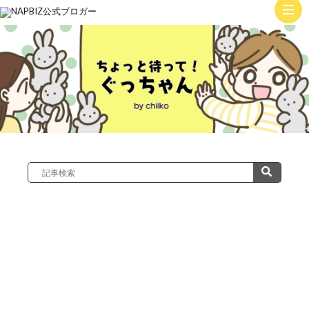
ト
ッ
子
プ
育
て
絵
日
記