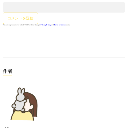
This site is protected by reCAPTCHA and the Google
Privacy Policy
and
Terms of Service
apply.
作者