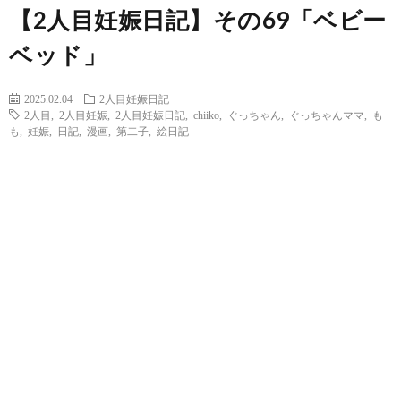
【2人目妊娠日記】その69「ベビー
ベッド」
2025.02.04
2人目妊娠日記
2人目
,
2人目妊娠
,
2人目妊娠日記
,
chiiko
,
ぐっちゃん
,
ぐっちゃんママ
,
も
も
,
妊娠
,
日記
,
漫画
,
第二子
,
絵日記