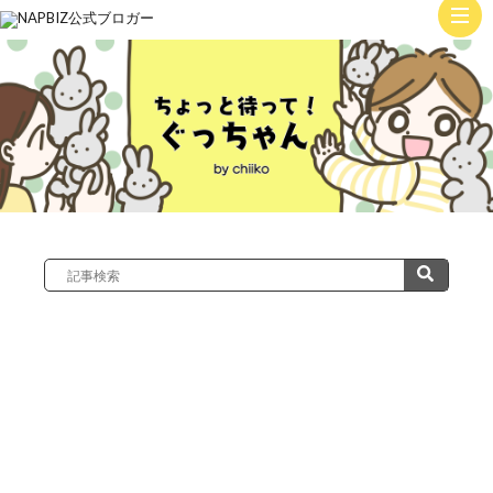
ト
ッ
子
プ
育
て
絵
日
記