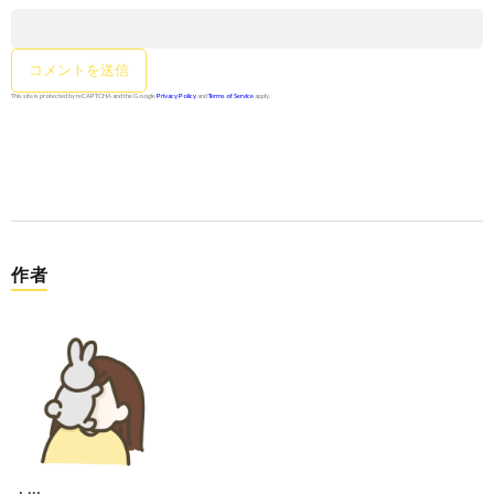
This site is protected by reCAPTCHA and the Google
Privacy Policy
and
Terms of Service
apply.
作者