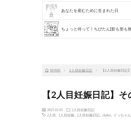
あなたを産むために生まれた日
ちょっと待って！ちびたん[影も形も無
前のお話
TOP
2人目妊娠日記
【2人目妊娠日記
HOME
【2人目妊娠日記】そ
2025.02.05
2人目妊娠日記
2人目
,
2人目妊娠
,
2人目妊娠日記
,
chiiko
,
ぐっちゃん