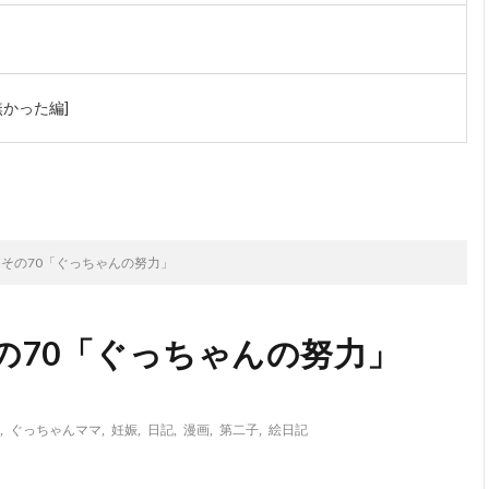
かった編]
次のお話
】その70「ぐっちゃんの努力」
の70「ぐっちゃんの努力」
,
ぐっちゃんママ
,
妊娠
,
日記
,
漫画
,
第二子
,
絵日記