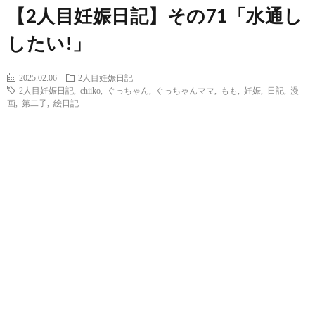
【2人目妊娠日記】その71「水通し
したい!」
2025.02.06
2人目妊娠日記
2人目妊娠日記
,
chiiko
,
ぐっちゃん
,
ぐっちゃんママ
,
もも
,
妊娠
,
日記
,
漫
画
,
第二子
,
絵日記