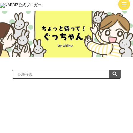
ト
ッ
子
プ
育
て
絵
日
記