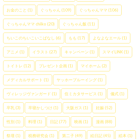
お金のこと
(1)
ぐっちゃん
(109)
ぐっちゃんママ
(106)
ぐっちゃんママ chiiko
(20)
ぐっちゃん飯
(11)
ちいこのちいこいこばなし
(6)
もも
(17)
よなよなエール
(1)
アニメ
(1)
イラスト
(27)
キャンペーン
(1)
スマイLINK
(1)
トイトレ
(12)
プレゼント企画
(1)
マイホーム
(2)
メディカルサポート
(1)
ヤッホーブルーイング
(1)
ヴィレッジヴァンガード
(1)
住ミカタサービス
(1)
儀式
(1)
卒乳
(3)
卒寝かしつけ
(1)
大阪ガス
(1)
妊娠
(52)
性別
(1)
料理
(1)
日記
(77)
映画
(1)
漫画
(88)
祭壇
(1)
税務研究会
(1)
第二子
(49)
絵日記
(45)
絵本
(1)